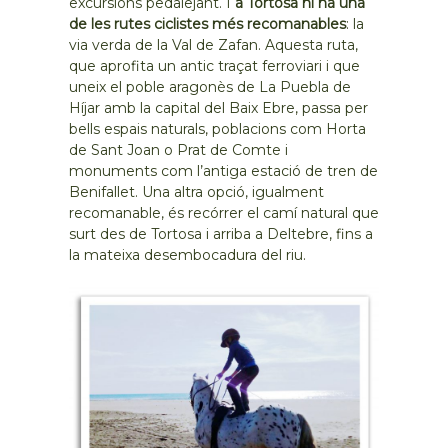
excursions pedalejant. I
a Tortosa hi ha una
de les rutes ciclistes més recomanables
: la
via verda de la Val de Zafan. Aquesta ruta,
que aprofita un antic traçat ferroviari i que
uneix el poble aragonès de La Puebla de
Híjar amb la capital del Baix Ebre, passa per
bells espais naturals, poblacions com Horta
de Sant Joan o Prat de Comte i
monuments com l’antiga estació de tren de
Benifallet. Una altra opció, igualment
recomanable, és recórrer el camí natural que
surt des de Tortosa i arriba a Deltebre, fins a
la mateixa desembocadura del riu.