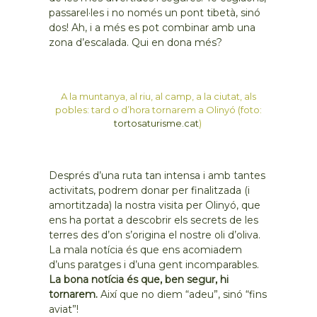
passarel·les i no només un pont tibetà, sinó
dos! Ah, i a més es pot combinar amb una
zona d’escalada. Qui en dona més?
A la muntanya, al riu, al camp, a la ciutat, als
pobles: tard o d’hora tornarem a Olinyó (foto:
tortosaturisme.cat
)
Després d’una ruta tan intensa i amb tantes
activitats, podrem donar per finalitzada (i
amortitzada) la nostra visita per Olinyó, que
ens ha portat a descobrir els secrets de les
terres des d’on s’origina el nostre oli d’oliva.
La mala notícia és que ens acomiadem
d’uns paratges i d’una gent incomparables.
La bona notícia és que, ben segur, hi
tornarem.
Així que no diem “adeu”, sinó “fins
aviat”!