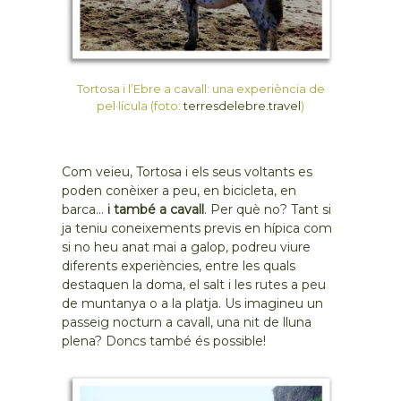
Tortosa i l’Ebre a cavall: una experiència de
pel·lícula (foto:
terresdelebre.travel
)
Com veieu, Tortosa i els seus voltants es
poden conèixer a peu, en bicicleta, en
barca…
i també a cavall
. Per què no? Tant si
ja teniu coneixements previs en hípica com
si no heu anat mai a galop, podreu viure
diferents experiències, entre les quals
destaquen la doma, el salt i les rutes a peu
de muntanya o a la platja. Us imagineu un
passeig nocturn a cavall, una nit de lluna
plena? Doncs també és possible!