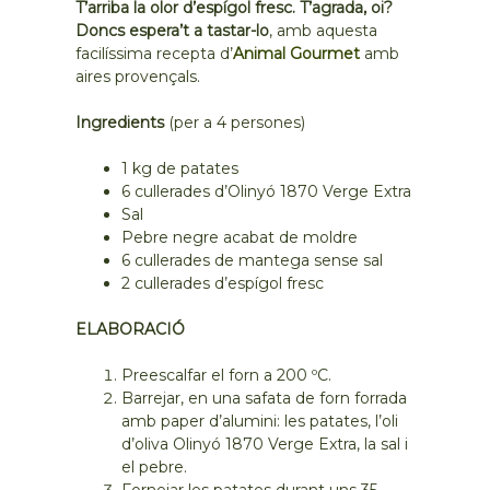
T’arriba la olor d’espígol fresc. T’agrada, oi?
Doncs espera’t a tastar-lo
, amb aquesta
facilíssima recepta d’
Animal Gourmet
amb
aires provençals.
Ingredients
(per a 4 persones)
1 kg de patates
6 cullerades d’Olinyó 1870 Verge Extra
Sal
Pebre negre acabat de moldre
6 cullerades de mantega sense sal
2 cullerades d’espígol fresc
ELABORACIÓ
Preescalfar el forn a 200 ºC.
Barrejar, en una safata de forn forrada
amb paper d’alumini: les patates, l’oli
d’oliva Olinyó 1870 Verge Extra, la sal i
el pebre.
Fornejar les patates durant uns 35