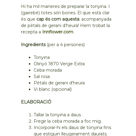
Hi ha mil maneres de preparar la tonyina. I
(gairebé) totes són bones. El que està clar
és que
cap és com aquesta
: acompanyada
de pètals de gerani d’heura! Hem trobat la
recepta a
Innflower.
com
.
Ingredients
(per a 4 persones)
Tonyina
Olinyó 1870 Verge Extra
Ceba morada
Sal rosa
Pètals de gerani d’heura
Vi blanc (opcional)
ELABORACIÓ
Tallar la tonyina a daus.
Fregir la ceba morada a foc mig.
Incorporar-hi els daus de tonyina fins
que estiguin lleugerament daurats.