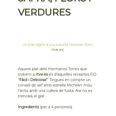
VERDURES
Un plat digne d’una estrella Michelin. (foto:
rtve.es
)
Aquest plat dels Hermanos Torres que
trobem a
rtve.es
és d’aquelles receptes FiD:
“
Fàcil i Deliciosa”
. Tingues en compte un
consell de xef amb estrella Michelin: mou
l’arròs amb una cullera de fusta. Així no es
trencarà el gra!
Ingredients
(per a 4 persones)