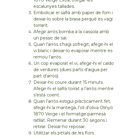
escalunyes tallades.
Embolicar el safrà amb paper de forn i
deixar-lo sobre la brasa perquè es vagi
torrant.
Afegir arròs bomba a la cassola amb
un pessic de sal.
Quan l’arròs s’hagi sofregit, afegir-hi el
vi blanc i deixar-lo evaporar mentre es
remou l’arròs.
Un cop evaporat el vi, afegir-hi el caldo
de verdures (dues parts d’aigua per
part d’arròs).
Deixar-ho coure durant 15 minuts.
Afegir-hi el safrà torrat a l’arròs mentre
s’està coent.
Quan l’arròs estigui pràcticament fet,
afegir-hi la mantega, l’oli d’oliva Olinyó
1870 Verge i el formatge parmesà
ratllat. Remenar durant 30 segons i
retirar. Deixar-ho reposar.
Utilitzar els pètals de les flors