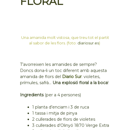
FLORAL
Una amanida molt vistosa, que treu tot el partit
al sabor de les flors. (foto:
diariosur.es
)
T’avorreixen les amanides de sempre?
Doncs dona-li un toc diferent amb aquesta
amanida de flors del
Diario Sur
: violetes,
prímules, safrà…
Una explosió floral a la boca
!
Ingredients
(per a 4 persones)
1 planta d’enciam i 3 de ruca
1 tassa i mitja de pinya
2 cullerades de flors de violetes
3 cullerades d’Olinyó 1870 Verge Extra