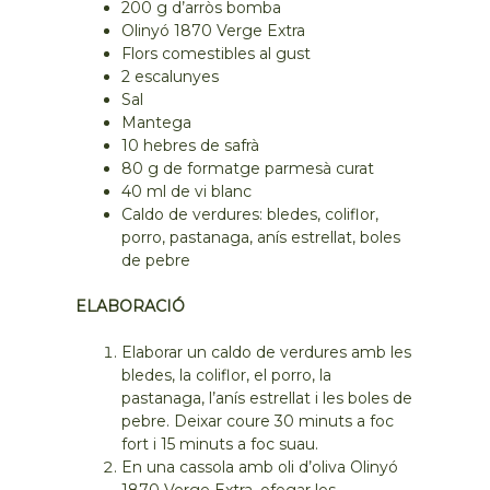
200 g d’arròs bomba
Olinyó 1870 Verge Extra
Flors comestibles al gust
2 escalunyes
Sal
Mantega
10 hebres de safrà
80 g de formatge parmesà curat
40 ml de vi blanc
Caldo de verdures: bledes, coliflor,
porro, pastanaga, anís estrellat, boles
de pebre
ELABORACIÓ
Elaborar un caldo de verdures amb les
bledes, la coliflor, el porro, la
pastanaga, l’anís estrellat i les boles de
pebre. Deixar coure 30 minuts a foc
fort i 15 minuts a foc suau.
En una cassola amb oli d’oliva Olinyó
1870 Verge Extra, ofegar les