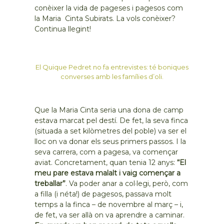
conèixer la vida de pageses i pagesos com
la Maria Cinta Subirats. La vols conèixer?
Continua llegint!
El Quique Pedret no fa entrevistes: té boniques
converses amb les famílies d’oli.
Que la Maria Cinta seria una dona de camp
estava marcat pel destí. De fet, la seva finca
(situada a set kilòmetres del poble) va ser el
lloc on va donar els seus primers passos. I la
seva carrera, com a pagesa, va començar
aviat. Concretament, quan tenia 12 anys:
“El
meu pare estava malalt i vaig començar a
treballar”
. Va poder anar a col·legi, però, com
a filla (i néta!) de pagesos, passava molt
temps a la finca – de novembre al març – i,
de fet, va ser allà on va aprendre a caminar.