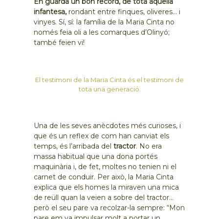
En guarda un bon record, de tota aquella
infantesa,
rondant entre finques, oliveres… i
vinyes. Sí, sí: la família de la Maria Cinta no
només feia oli a les comarques d’Olinyó;
també feien vi!
El testimoni de la Maria Cinta és el testimoni de
tota una generació.
Una de les seves anècdotes més curioses, i
que és un reflex de com han canviat els
temps, és l’arribada del
tractor
. No era
massa habitual que una dona portés
maquinària i, de fet, moltes no tenien ni el
carnet de conduir. Per això, la Maria Cinta
explica que els homes la miraven una mica
de reüll quan la veien a sobre del tractor…
però el seu pare va recolzar-la sempre: “Mon
pare em va impulsar molt a portar un