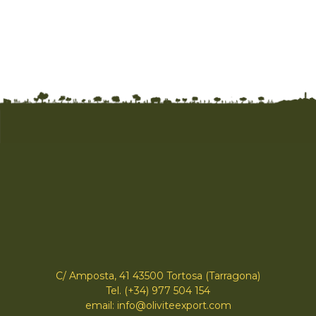
C/ Amposta, 41 43500 Tortosa (Tarragona)
Tel. (+34) 977 504 154
email: info@oliviteexport.com