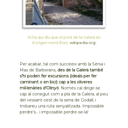
Hi ha qui diu que el pont de la Galera és
d’orígen romà (foto:
wikipedia.org
)
Per acabar, tal com succeeix amb la Sénia i
Mas de Barberans,
des de la Galera també
s’hi poden fer excursions (ideals per fer
caminant o en bici) cap a les oliveres
mil·lenàries d’Olinyó
. Només cal dirigir-se
cap al conegut com a pla de la Galera, al peu
del vessant oest de la serra de Godall, i
trobareu una ruta senyalitzada. Impossible
perdre’s… i impossible perdre-se-la!