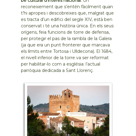
bé cultural d’interès nacional
. Un
reconeixement que s’entén fàcilment quan
t’hi apropes i descobreixes que, malgrat que
es tracta d’un edifici del segle XIV, està ben
conservat i té una història única. En els seus
orígens, feia funcions de torre de defensa,
per protegir el pas de la rambla de la Galera
(ja que era un punt fronterer que marcava
els límits entre Tortosa i Ulldecona). El 1684,
el nivell inferior de la torre va ser reformat
per habilitar-lo com a església: l’actual
parròquia dedicada a Sant Llorenç.