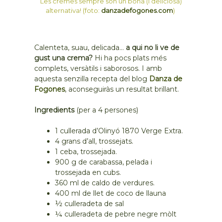
Les cremes sempre són un bona (i deliciosa)
alternativa! (foto:
danzadefogones.com
)
Calenteta, suau, delicada…
a qui no li ve de
gust una crema?
Hi ha pocs plats més
complets, versàtils i saborosos. I amb
aquesta senzilla recepta del blog
Danza de
Fogones
, aconseguiràs un resultat brillant.
Ingredients
(per a 4 persones)
1 cullerada d’Olinyó 1870 Verge Extra.
4 grans d’all, trossejats.
1 ceba, trossejada.
900 g de carabassa, pelada i
trossejada en cubs.
360 ml de caldo de verdures.
400 ml de llet de coco de llauna
½ culleradeta de sal
¼ culleradeta de pebre negre mòlt