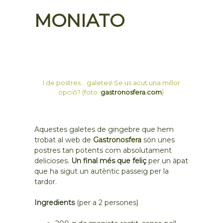
MONIATO
I de postres… galetes! Se us acut una millor
opció? (foto:
gastronosfera.com
)
Aquestes galetes de gingebre que hem
trobat al web de
Gastronosfera
són unes
postres tan potents com absolutament
delicioses.
Un final més que feliç
per un àpat
que ha sigut un autèntic passeig per la
tardor.
Ingredients
(per a 2 persones)