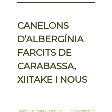
CANELONS
D’ALBERGÍNIA
FARCITS DE
CARABASSA,
XIITAKE I NOUS
Bolets, albergínia, carabassa… uns canelons ben