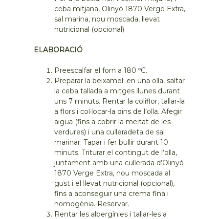
ceba mitjana, Olinyó 1870 Verge Extra,
sal marina, nou moscada, llevat
nutricional (opcional)
ELABORACIÓ
Preescalfar el forn a 180 ºC.
Preparar la beixamel: en una olla, saltar
la ceba tallada a mitges llunes durant
uns 7 minuts. Rentar la coliflor, tallar-la
a flors i col·locar-la dins de l’olla. Afegir
aigua (fins a cobrir la meitat de les
verdures) i una culleradeta de sal
marinar. Tapar i fer bullir durant 10
minuts. Triturar el contingut de l’olla,
juntament amb una cullerada d’Olinyó
1870 Verge Extra, nou moscada al
gust i el llevat nutricional (opcional),
fins a aconseguir una crema fina i
homogènia. Reservar.
Rentar les albergínies i tallar-les a