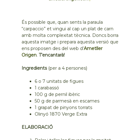
És possible que, quan sents la paraula
“carpaccio” et vingui al cap un plat de carn
amb molta complexitat tècnica. Doncs borra
aquesta imatge i prepara aquesta versió que
ens proposen des del web d’
Ametller
Origen
.
T’encantarà!
Ingredients
(per a 4 persones)
6 o 7 unitats de figues
1 carabassó
100 g de pernil ibèric
50 g de parmesà en escames
1 grapat de pinyons torrats
Olinyó 1870 Verge Extra
ELABORACIÓ