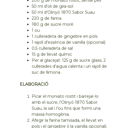
200 g de moniato rostit, sense pell
50 ml d’oli de gira-sol
50 ml d’Olinyó 1870 Sabor Suau
220 g de farina
180 g de sucre morè
1 ou
1 culleradeta de gingebre en pols
1 rajolí d’essència de vainilla (opcional)
0,5 culleradeta de sal
15 g de llevat químic
Per al glacejat: 125 g de sucre glass, 2
cullerades d’aigua calenta i un rajolí de
suc de llimona
ELABORACIÓ
Picar el moniato rostit i barrejar-lo
amb el sucre, l’Olinyó 1870 Sabor
Suau, la sal i l’ou fins que formi una
massa homogènia.
Afegir la farina tamisada, el llevat en
pols i el gingebre (i la vainilla opcional).