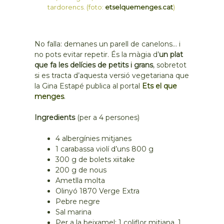
tardorencs. (foto:
etselquemenges.cat
)
No falla: demanes un parell de canelons… i
no pots evitar repetir. És la màgia d’
un plat
que fa les delícies de petits i grans
, sobretot
si es tracta d’aquesta versió vegetariana que
la Gina Estapé publica al portal
Ets el que
menges
.
Ingredients
(per a 4 persones)
4 albergínies mitjanes
1 carabassa violí d’uns 800 g
300 g de bolets xiitake
200 g de nous
Ametlla molta
Olinyó 1870 Verge Extra
Pebre negre
Sal marina
Per a la beixamel: 1 coliflor mitjana, 1