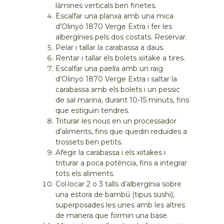
làmines verticals ben finetes.
Escalfar una planxa amb una mica
d’Olinyó 1870 Verge Extra i fer les
albergínies pels dos costats. Reservar.
Pelar i tallar la carabassa a daus.
Rentar i tallar els bolets xiitake a tires.
Escalfar una paella amb un raig
d’Olinyó 1870 Verge Extra i saltar la
carabassa amb els bolets i un pessic
de sal marina, durant 10-15 minuts, fins
que estiguin tendres.
Triturar les nous en un processador
d’aliments, fins que quedin reduïdes a
trossets ben petits.
Afegir la carabassa i els xiitakes i
triturar a poca potència, fins a integrar
tots els aliments.
Col·locar 2 o 3 talls d’albergínia sobre
una estora de bambú (tipus sushi),
superposades les unes amb les altres
de manera que formin una base.