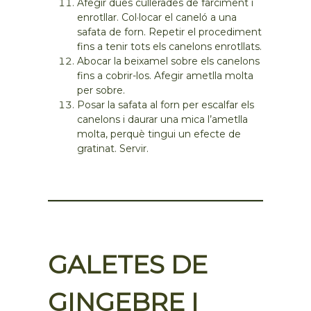
Afegir dues cullerades de farciment i
enrotllar. Col·locar el caneló a una
safata de forn. Repetir el procediment
fins a tenir tots els canelons enrotllats.
Abocar la beixamel sobre els canelons
fins a cobrir-los. Afegir ametlla molta
per sobre.
Posar la safata al forn per escalfar els
canelons i daurar una mica l’ametlla
molta, perquè tingui un efecte de
gratinat. Servir.
GALETES DE
GINGEBRE I