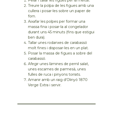
Pelar i tallar les figues per la meitat
Treure la polpa de les figues amb una
cullera i posar-les sobre un paper de
forn.
Aixafar les polpes per formar una
massa fina i posar-la al congelador
durant uns 45 minuts (fins que estigui
ben dura).
Tallar unes rodanxes de carabassó
molt fines i disposar-les en un plat.
Posar la massa de figues a sobre del
carabassó.
Afegir unes làmines de pernil salat,
unes escames de parmesà, unes
fulles de ruca i pinyons torrats.
Amanir amb un raig d’Olinyó 1870
Verge Extra i servir.