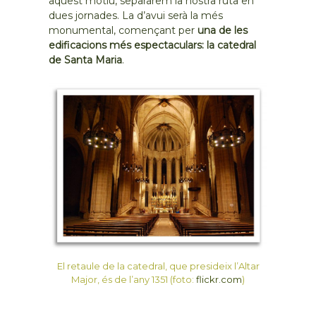
aquest motiu, separarem la nostra ruta en
dues jornades. La d’avui serà la més
monumental, començant per
una de les
edificacions més espectaculars: la catedral
de Santa Maria
.
El retaule de la catedral, que presideix l’Altar
Major, és de l’any 1351 (foto:
flickr.com
)