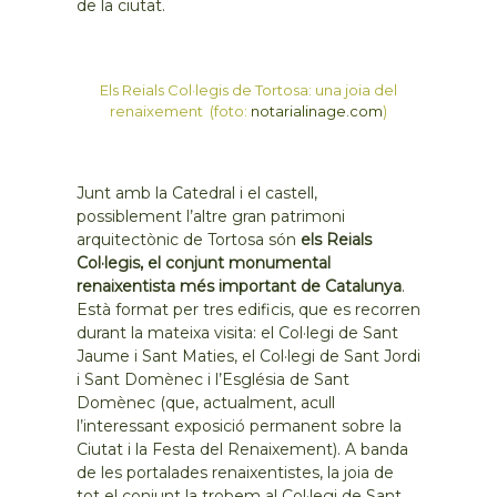
de la ciutat.
Els Reials Col·legis de Tortosa: una joia del
renaixement (foto:
notarialinage.com
)
Junt amb la Catedral i el castell,
possiblement l’altre gran patrimoni
arquitectònic de Tortosa són
els Reials
Col·legis, el conjunt monumental
renaixentista més important de Catalunya
.
Està format per tres edificis, que es recorren
durant la mateixa visita: el Col·legi de Sant
Jaume i Sant Maties, el Col·legi de Sant Jordi
i Sant Domènec i l’Església de Sant
Domènec (que, actualment, acull
l’interessant exposició permanent sobre la
Ciutat i la Festa del Renaixement). A banda
de les portalades renaixentistes, la joia de
tot el conjunt la trobem al Col·legi de Sant