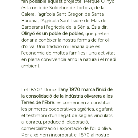
fan possible aquest projecte. Perquè Olinyó
és la unió de Soldebre de Tortosa, de la
Galera, l’agrícola Sant Gregori de Santa
Bàrbara, l’Agrícola Sant Isidre de Mas de
Barberans i l’agrícola de la Sénia. És a dir,
Olinyó és un poble de pobles
, que pretén
donar a conèixer la nostra forma de fer oli
d’oliva. Una tradició mil·lenària que és
l’economia de moltes famílies i una activitat
en plena convivència amb la natura i el medi
ambient.
I el 1870? Doncs
l’any 1870 marca l’inici de
la consolidació de la indústria olivarera a les
Terres de l’Ebre
: es comencen a constituir
les primeres cooperatives agràries, agafant
el testimoni d’un llegat de segles vinculats
al conreu, producció, elaboració,
comercialització i exportació de l’oli d’oliva.
Per això hem incorporat el 1870 al nostre