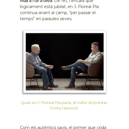
vida a l’oli d’oliva
. De fet, i encara que
lògicament està jubilat, en J. Floreal Pla
continua anant al camp, “per passar el
temps” en paraules seves.
Quan en J. Floreal Pla parla, el millor és prestar-
li tota l’atenció.
Com els autèntics savis, el primer que crida