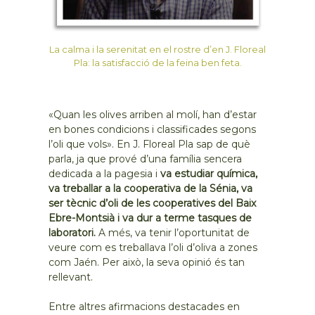
La calma i la serenitat en el rostre d’en J. Floreal
Pla: la satisfacció de la feina ben feta.
«Quan les olives arriben al molí, han d’estar
en bones condicions i classificades segons
l’oli que vols». En J. Floreal Pla sap de què
parla, ja que prové d’una família sencera
dedicada a la pagesia i
va estudiar química,
va treballar a la cooperativa de la Sénia, va
ser tècnic d’oli de les cooperatives del Baix
Ebre-Montsià i va dur a terme tasques de
laboratori.
A més, va tenir l’oportunitat de
veure com es treballava l’oli d’oliva a zones
com Jaén. Per això, la seva opinió és tan
rellevant.
Entre altres afirmacions destacades en