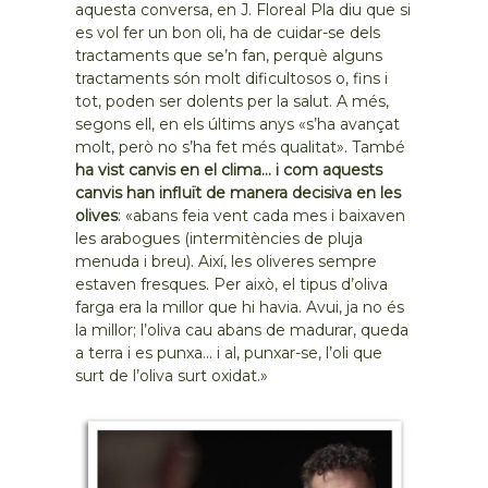
aquesta conversa, en J. Floreal Pla diu que si
es vol fer un bon oli, ha de cuidar-se dels
tractaments que se’n fan, perquè alguns
tractaments són molt dificultosos o, fins i
tot, poden ser dolents per la salut. A més,
segons ell, en els últims anys «s’ha avançat
molt, però no s’ha fet més qualitat». També
ha vist canvis en el clima… i com aquests
canvis han influït de manera decisiva en les
olives
: «abans feia vent cada mes i baixaven
les arabogues (intermitències de pluja
menuda i breu). Així, les oliveres sempre
estaven fresques. Per això, el tipus d’oliva
farga era la millor que hi havia. Avui, ja no és
la millor; l’oliva cau abans de madurar, queda
a terra i es punxa… i al, punxar-se, l’oli que
surt de l’oliva surt oxidat.»