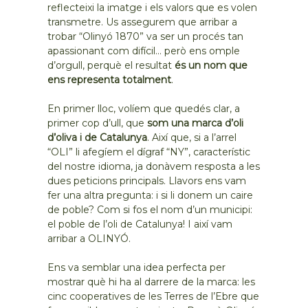
reflecteixi la imatge i els valors que es volen
transmetre. Us assegurem que arribar a
trobar “Olinyó 1870” va ser un procés tan
apassionant com difícil… però ens omple
d’orgull, perquè el resultat
és un nom que
ens representa totalment
.
En primer lloc, volíem que quedés clar, a
primer cop d’ull, que
som una marca d’oli
d’oliva i de Catalunya
. Així que, si a l’arrel
“OLI” li afegíem el dígraf “NY”, característic
del nostre idioma, ja donàvem resposta a les
dues peticions principals. Llavors ens vam
fer una altra pregunta: i si li donem un caire
de poble? Com si fos el nom d’un municipi:
el poble de l’oli de Catalunya! I així vam
arribar a OLINYÓ.
Ens va semblar una idea perfecta per
mostrar què hi ha al darrere de la marca: les
cinc cooperatives de les Terres de l’Ebre que