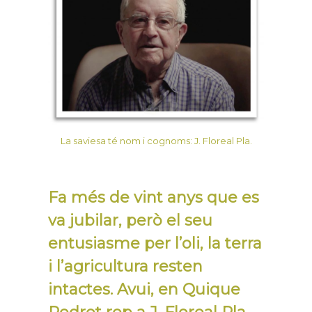
La saviesa té nom i cognoms: J. Floreal Pla.
Fa més de vint anys que es
va jubilar, però el seu
entusiasme per l’oli, la terra
i l’agricultura resten
intactes. Avui, en Quique