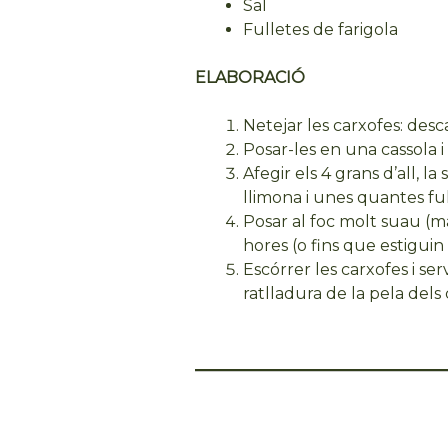
Sal
Fulletes de farigola
ELABORACIÓ
Netejar les carxofes: desca
Posar-les en una cassola i
Afegir els 4 grans d’all, la 
llimona i unes quantes ful
Posar al foc molt suau (mai
hores (o fins que estiguin
Escórrer les carxofes i ser
ratlladura de la pela dels c