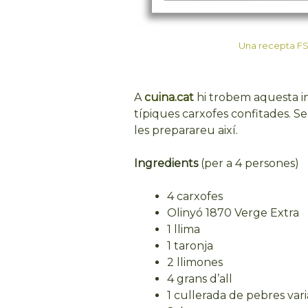
Una recepta FSD:
A
cuina.cat
hi trobem aquesta in
típiques carxofes confitades. S
les preparareu així.
Ingredients
(per a 4 persones)
4 carxofes
Olinyó 1870 Verge Extra
1 llima
1 taronja
2 llimones
4 grans d’all
1 cullerada de pebres var