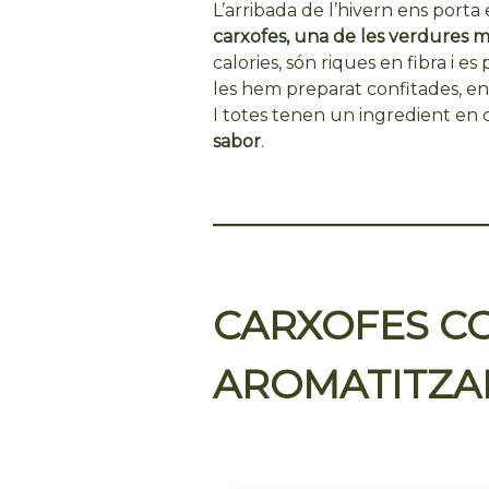
L’arribada de l’hivern ens porta
carxofes,
una de les verdures més
calories, són riques en fibra i 
les hem preparat confitades, en
I totes tenen un ingredient en
sabor
.
CARXOFES CO
AROMATITZAD