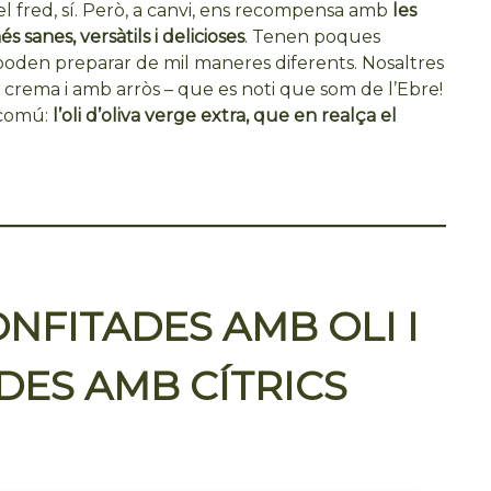
 el fred, sí. Però, a canvi, ens recompensa amb
les
 sanes, versàtils i delicioses
. Tenen poques
es poden preparar de mil maneres diferents. Nosaltres
 crema i amb arròs – que es noti que som de l’Ebre!
 comú:
l’oli d’oliva verge extra, que en realça el
NFITADES AMB OLI I
ES AMB CÍTRICS