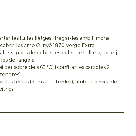
rtar les fulles lletges i fregar-les amb llimona.
 cobrir-les amb Olinyó 1870 Verge Extra.
sal, els grans de pebre, les peles de la llima, taronja i
les de farigola.
 per sobre dels 65 ºC) i confitar les carxofes 2
 tendres).
vir-les tèbies (o fins i tot fredes), amb una mica de
ítrics.