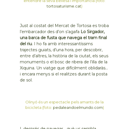
entendre la seva bellesa i importància (foto:
tortosaturisme.cat
)
Just al costat del Mercat de Tortosa es troba
l’embarcador des d’on s’agafa
Lo Sirgador,
una barca de fusta que navega el tram final
del riu
. I ho fa amb interessantíssims
trajectes guiats, d’una hora, per descobrir,
entre d’altres, la història de la ciutat, els seus
monuments o el bosc de ribera de l’illa de la
Xiquina. Un viatge que difícilment oblidaràs…
i encara menys si el realitzes durant la posta
de sol.
Olinyó és un espectacle pels amants de la
bicicleta (foto:
pedaleandoelmundo.com
)
I, després de navegar… què us sembla