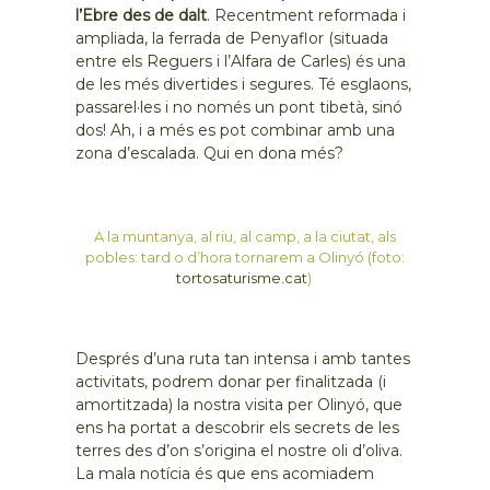
l’Ebre des de dalt
. Recentment reformada i
ampliada, la ferrada de Penyaflor (situada
entre els Reguers i l’Alfara de Carles) és una
de les més divertides i segures. Té esglaons,
passarel·les i no només un pont tibetà, sinó
dos! Ah, i a més es pot combinar amb una
zona d’escalada. Qui en dona més?
A la muntanya, al riu, al camp, a la ciutat, als
pobles: tard o d’hora tornarem a Olinyó (foto:
tortosaturisme.cat
)
Després d’una ruta tan intensa i amb tantes
activitats, podrem donar per finalitzada (i
amortitzada) la nostra visita per Olinyó, que
ens ha portat a descobrir els secrets de les
terres des d’on s’origina el nostre oli d’oliva.
La mala notícia és que ens acomiadem