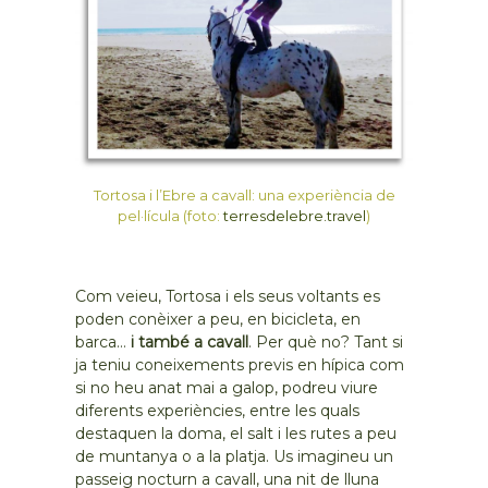
Tortosa i l’Ebre a cavall: una experiència de
pel·lícula (foto:
terresdelebre.travel
)
Com veieu, Tortosa i els seus voltants es
poden conèixer a peu, en bicicleta, en
barca…
i també a cavall
. Per què no? Tant si
ja teniu coneixements previs en hípica com
si no heu anat mai a galop, podreu viure
diferents experiències, entre les quals
destaquen la doma, el salt i les rutes a peu
de muntanya o a la platja. Us imagineu un
passeig nocturn a cavall, una nit de lluna