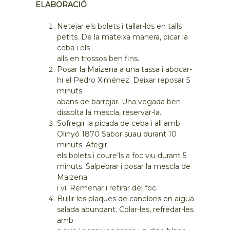
ELABORACIÓ
Netejar els bolets i tallar-los en talls
petits. De la mateixa manera, picar la
ceba i els
alls en trossos ben fins.
Posar la Maizena a una tassa i abocar-
hi el Pedro Ximénez. Deixar reposar 5
minuts
abans de barrejar. Una vegada ben
dissolta la mescla, reservar-la.
Sofregir la picada de ceba i all amb
Olinyó 1870 Sabor suau durant 10
minuts. Afegir
els bolets i coure’ls a foc viu durant 5
minuts. Salpebrar i posar la mescla de
Maizena
i vi. Remenar i retirar del foc.
Bullir les plaques de canelons en aigua
salada abundant. Colar-les, refredar-les
amb