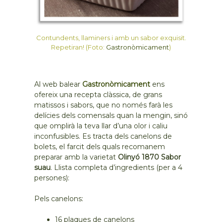
Contundents, llaminers i amb un sabor exquisit.
Repetiran! (Foto:
Gastronòmicament
)
Al web balear
Gastronòmicament
ens
ofereix una recepta clàssica, de grans
matissos i sabors, que no només farà les
delícies dels comensals quan la mengin, sinó
que omplirà la teva llar d’una olor i caliu
inconfusibles. Es tracta dels canelons de
bolets, el farcit dels quals recomanem
preparar amb la varietat
Olinyó 1870 Sabor
suau
. Llista completa d’ingredients (per a 4
persones):
Pels canelons:
16 plaques de canelons