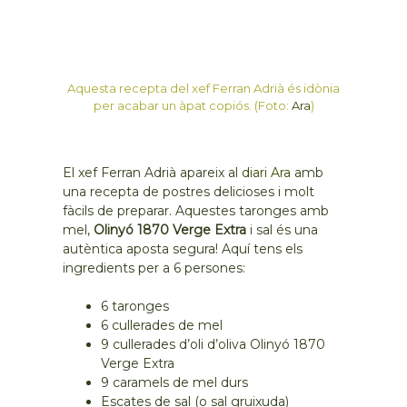
Aquesta recepta del xef Ferran Adrià és idònia
per acabar un àpat copiós. (Foto:
Ara
)
El xef Ferran Adrià apareix al
diari Ara
amb
una recepta de postres delicioses i molt
fàcils de preparar. Aquestes taronges amb
mel,
Olinyó 1870 Verge Extra
i sal és una
autèntica aposta segura! Aquí tens els
ingredients per a 6 persones:
6 taronges
6 cullerades de mel
9 cullerades d’oli d’oliva Olinyó 1870
Verge Extra
9 caramels de mel durs
Escates de sal (o sal gruixuda)