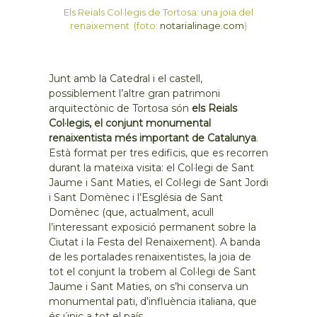
Els Reials Col·legis de Tortosa: una joia del
renaixement (foto:
notarialinage.com
)
Junt amb la Catedral i el castell,
possiblement l’altre gran patrimoni
arquitectònic de Tortosa són
els Reials
Col·legis, el conjunt monumental
renaixentista més important de Catalunya
.
Està format per tres edificis, que es recorren
durant la mateixa visita: el Col·legi de Sant
Jaume i Sant Maties, el Col·legi de Sant Jordi
i Sant Domènec i l’Església de Sant
Domènec (que, actualment, acull
l’interessant exposició permanent sobre la
Ciutat i la Festa del Renaixement). A banda
de les portalades renaixentistes, la joia de
tot el conjunt la trobem al Col·legi de Sant
Jaume i Sant Maties, on s’hi conserva un
monumental pati, d’influència italiana, que
és únic a tot el país.