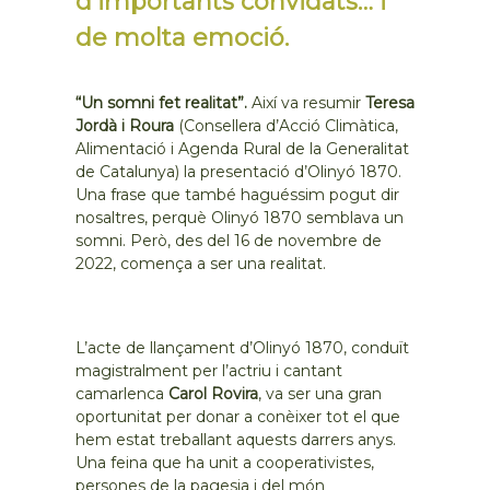
d’importants convidats… i
de molta emoció.
“Un somni fet realitat”.
Així va resumir
Teresa
Jordà i Roura
(Consellera d’Acció Climàtica,
Alimentació i Agenda Rural de la Generalitat
de Catalunya) la presentació d’Olinyó 1870.
Una frase que també haguéssim pogut dir
nosaltres, perquè Olinyó 1870 semblava un
somni. Però, des del 16 de novembre de
2022, comença a ser una realitat.
L’acte de llançament d’Olinyó 1870, conduït
magistralment per l’actriu i cantant
camarlenca
Carol Rovira
, va ser una gran
oportunitat per donar a conèixer tot el que
hem estat treballant aquests darrers anys.
Una feina que ha unit a cooperativistes,
persones de la pagesia i del món