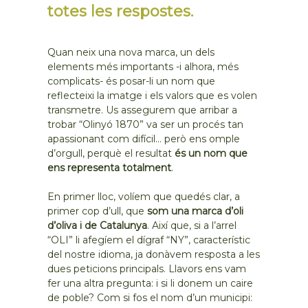
totes les respostes.
Quan neix una nova marca, un dels
elements més importants -i alhora, més
complicats- és posar-li un nom que
reflecteixi la imatge i els valors que es volen
transmetre. Us assegurem que arribar a
trobar “Olinyó 1870” va ser un procés tan
apassionant com difícil… però ens omple
d’orgull, perquè el resultat
és un nom que
ens representa totalment
.
En primer lloc, volíem que quedés clar, a
primer cop d’ull, que
som una marca d’oli
d’oliva i de Catalunya
. Així que, si a l’arrel
“OLI” li afegíem el dígraf “NY”, característic
del nostre idioma, ja donàvem resposta a les
dues peticions principals. Llavors ens vam
fer una altra pregunta: i si li donem un caire
de poble? Com si fos el nom d’un municipi: