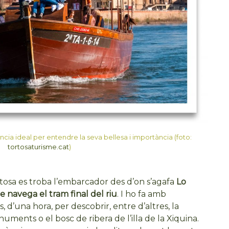
cia ideal per entendre la seva bellesa i importància (foto:
tortosaturisme.cat
)
rtosa es troba l’embarcador des d’on s’agafa
Lo
 navega el tram final del riu
. I ho fa amb
, d’una hora, per descobrir, entre d’altres, la
onuments o el bosc de ribera de l’illa de la Xiquina.