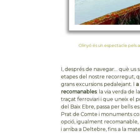
Olinyó és un espectacle pels a
I, després de navegar… què us se
etapes del nostre recorregut, que
grans excursions pedalejant. I
a
recomanables
: la via verda de 
traçat ferroviari i que uneix el
del Baix Ebre, passa per bells e
Prat de Comte i monuments com l
opció, igualment recomanable, é
i arriba a Deltebre, fins a la m