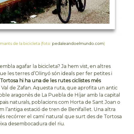
mants de la bicicleta (foto:
pedaleandoelmundo.com
)
mbla agafar la bicicleta? Ja hem vist, en altres
 les terres d’Olinyó són ideals per fer petites i
 Tortosa hi ha una de les rutes ciclistes més
la Val de Zafan. Aquesta ruta, que aprofita un antic
 poble aragonès de La Puebla de Híjar amb la capital
spais naturals, poblacions com Horta de Sant Joan o
’antiga estació de tren de Benifallet. Una altra
s recórrer el camí natural que surt des de Tortosa
ateixa desembocadura del riu.