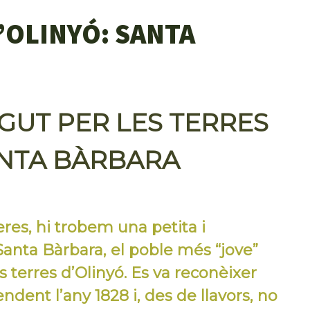
’OLINYÓ: SANTA
UT PER LES TERRES
ANTA BÀRBARA
res, hi trobem una petita i
Santa Bàrbara, el poble més “jove”
es terres d’Olinyó. Es va reconèixer
dent l’any 1828 i, des de llavors, no