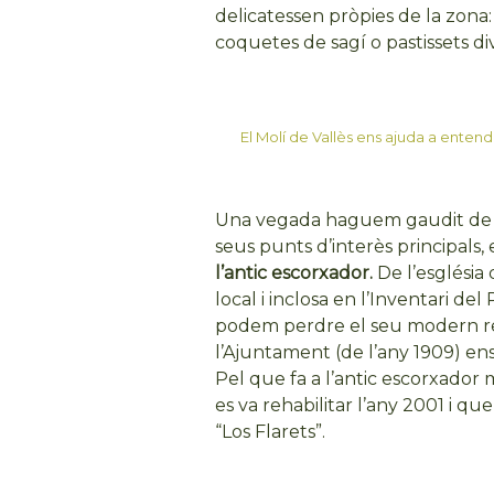
delicatessen pròpies de la zona: 
coquetes de sagí o pastissets di
El Molí de Vallès ens ajuda a entend
Una vegada haguem gaudit de la 
seus punts d’interès principals
l’antic escorxador.
De l’església 
local i inclosa en l’Inventari d
podem perdre el seu modern reta
l’Ajuntament (de l’any 1909) ens
Pel que fa a l’antic escorxador 
es va rehabilitar l’any 2001 i q
“Los Flarets”.