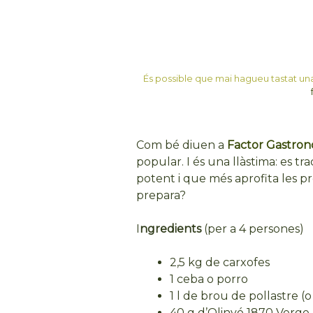
És possible que mai hagueu tastat un
Com bé diuen a
Factor Gastro
popular. I és una llàstima: es t
potent i que més aprofita les pr
prepara?
I
ngredients
(per a 4 persones)
2,5 kg de carxofes
1 ceba o porro
1 l de brou de pollastre (
40 g d’Olinyó 1870 Verge 