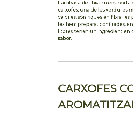
L’arribada de l’hivern ens porta
carxofes,
una de les verdures més
calories, són riques en fibra i 
les hem preparat confitades, en
I totes tenen un ingredient en
sabor
.
CARXOFES CO
AROMATITZAD