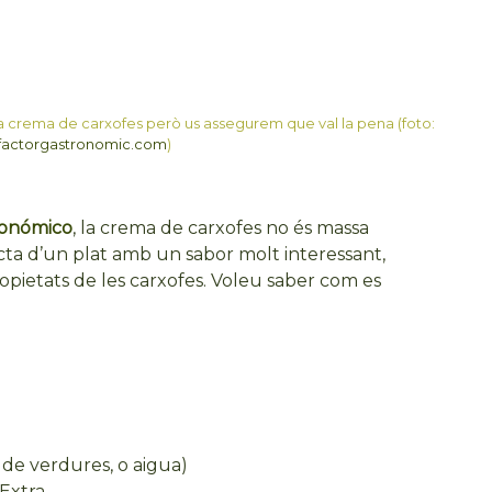
a crema de carxofes però us assegurem que val la pena (foto:
factorgastronomic.com
)
nonómico
, la crema de carxofes no és massa
racta d’un plat amb un sabor molt interessant,
opietats de les carxofes. Voleu saber com es
o de verdures, o aigua)
Extra