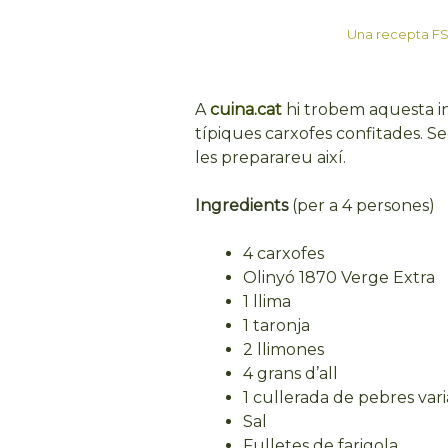
Una recepta FSD:
A
cuina.cat
hi trobem aquesta in
típiques carxofes confitades. S
les preparareu així.
Ingredients
(per a 4 persones)
4 carxofes
Olinyó 1870 Verge Extra
1 llima
1 taronja
2 llimones
4 grans d’all
1 cullerada de pebres var
Sal
Fulletes de farigola