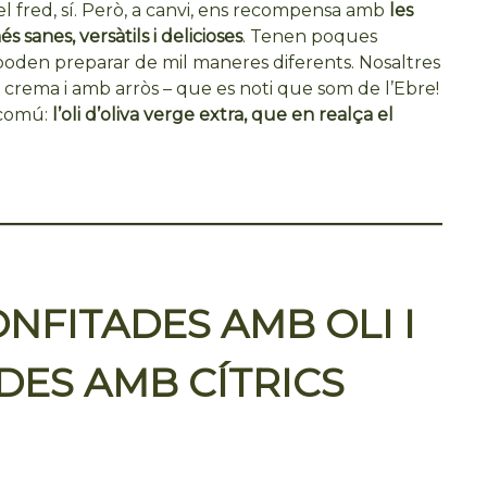
 el fred, sí. Però, a canvi, ens recompensa amb
les
 sanes, versàtils i delicioses
. Tenen poques
es poden preparar de mil maneres diferents. Nosaltres
 crema i amb arròs – que es noti que som de l’Ebre!
 comú:
l’oli d’oliva verge extra, que en realça el
NFITADES AMB OLI I
ES AMB CÍTRICS