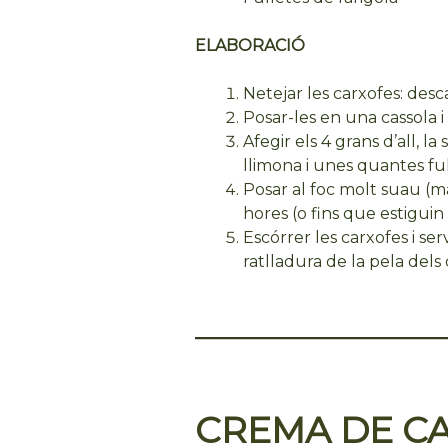
ELABORACIÓ
Netejar les carxofes: desca
Posar-les en una cassola i
Afegir els 4 grans d’all, la 
llimona i unes quantes ful
Posar al foc molt suau (mai
hores (o fins que estiguin
Escórrer les carxofes i ser
ratlladura de la pela dels c
CREMA DE C