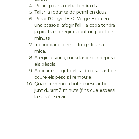
Pelar i picar la ceba tendra i l’all.
Tallar la rodanxa de pernil en daus.
Posar l’Olinyó 1870 Verge Extra en
una cassola, afegir l’all i la ceba tendra
ja picats i sofregir durant un parell de
minuts.
Incorporar el pernil i fregir-lo una
mica.
Afegir la farina, mesclar bé i incorporar
els pèsols.
Abocar mig got del caldo resultant de
coure els pèsols i remoure.
Quan comenci a bullir, mesclar tot
junt durant 3 minuts (fins que espessi
la salsa) i servir.