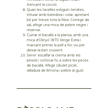
trencant la cocció.
Quan les tavelles estiguin tendres,
triturar amb batedora i colar, apretant
bé per treure tota la fibra. Corregir de
sal, afegir una mica de pebre negre i
reservar.
Cuinar el bacallà a la planxa, amb una
mica d’Olinyó 1870 Verge Extra i
marcant primer la pell a foc viu per
deixar-la ben cruixent.
Servir: escalfar la crema amb els
pèsols i col·locar-hi, a sobre les peces
de bacallà. Afegir cibulet picat,
ralladura de llimona i pebre al gust.