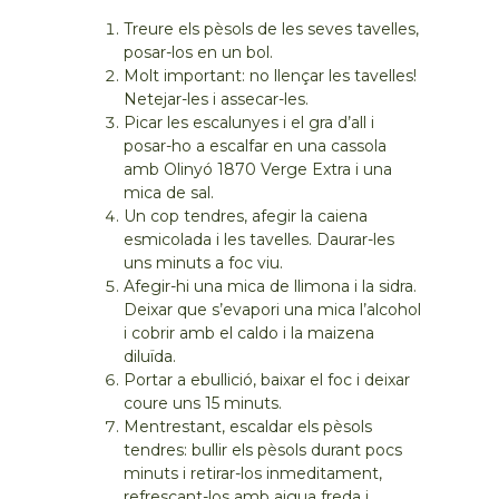
Treure els pèsols de les seves tavelles,
posar-los en un bol.
Molt important: no llençar les tavelles!
Netejar-les i assecar-les.
Picar les escalunyes i el gra d’all i
posar-ho a escalfar en una cassola
amb Olinyó 1870 Verge Extra i una
mica de sal.
Un cop tendres, afegir la caiena
esmicolada i les tavelles. Daurar-les
uns minuts a foc viu.
Afegir-hi una mica de llimona i la sidra.
Deixar que s’evapori una mica l’alcohol
i cobrir amb el caldo i la maizena
diluïda.
Portar a ebullició, baixar el foc i deixar
coure uns 15 minuts.
Mentrestant, escaldar els pèsols
tendres: bullir els pèsols durant pocs
minuts i retirar-los inmeditament,
refrescant-los amb aigua freda i