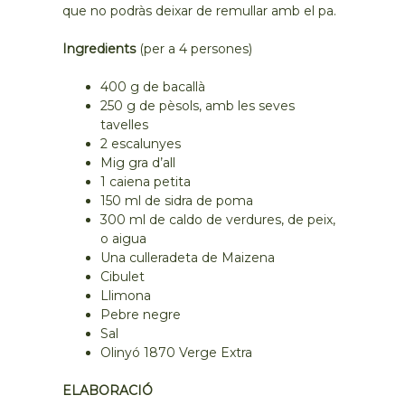
que no podràs deixar de remullar amb el pa.
Ingredients
(per a 4 persones)
400 g de bacallà
250 g de pèsols, amb les seves
tavelles
2 escalunyes
Mig gra d’all
1 caiena petita
150 ml de sidra de poma
300 ml de caldo de verdures, de peix,
o aigua
Una culleradeta de Maizena
Cibulet
Llimona
Pebre negre
Sal
Olinyó 1870 Verge Extra
ELABORACIÓ