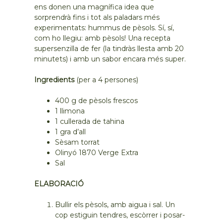
ens donen una magnífica idea que
sorprendrà fins i tot als paladars més
experimentats: hummus de pèsols. Sí, sí,
com ho llegiu: amb pèsols! Una recepta
supersenzilla de fer (la tindràs llesta amb 20
minutets) i amb un sabor encara més super.
Ingredients
(per a 4 persones)
400 g de pèsols frescos
1 llimona
1 cullerada de tahina
1 gra d’all
Sèsam torrat
Olinyó 1870 Verge Extra
Sal
ELABORACIÓ
Bullir els pèsols, amb aigua i sal. Un
cop estiguin tendres, escòrrer i posar-