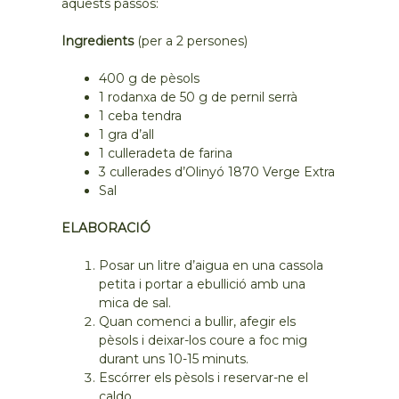
aquests passos:
Ingredients
(per a 2 persones)
400 g de pèsols
1 rodanxa de 50 g de pernil serrà
1 ceba tendra
1 gra d’all
1 culleradeta de farina
3 cullerades d’Olinyó 1870 Verge Extra
Sal
ELABORACIÓ
Posar un litre d’aigua en una cassola
petita i portar a ebullició amb una
mica de sal.
Quan comenci a bullir, afegir els
pèsols i deixar-los coure a foc mig
durant uns 10-15 minuts.
Escórrer els pèsols i reservar-ne el
caldo.