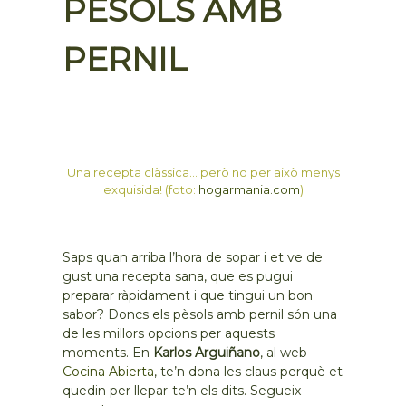
PÈSOLS AMB
PERNIL
Una recepta clàssica… però no per això menys
exquisida! (foto:
hogarmania.com
)
Saps quan arriba l’hora de sopar i et ve de
gust una recepta sana, que es pugui
preparar ràpidament i que tingui un bon
sabor? Doncs els pèsols amb pernil són una
de les millors opcions per aquests
moments. En
Karlos Arguiñano
, al web
Cocina Abierta
, te’n dona les claus perquè et
quedin per llepar-te’n els dits. Segueix