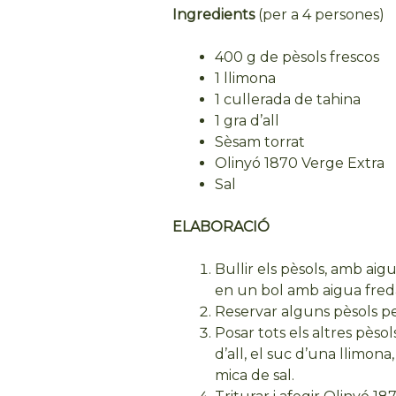
Ingredients
(per a 4 persones)
400 g de pèsols frescos
1 llimona
1 cullerada de tahina
1 gra d’all
Sèsam torrat
Olinyó 1870 Verge Extra
Sal
ELABORACIÓ
Bullir els pèsols, amb aigu
en un bol amb aigua freda
Reservar alguns pèsols p
Posar tots els altres pèsol
d’all, el suc d’una llimon
mica de sal.