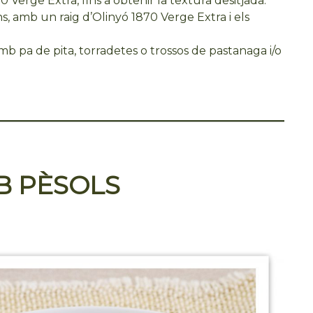
70 Verge Extra, fins a obtenir la textura desitjada.
ns, amb un raig d’Olinyó 1870 Verge Extra i els
pa de pita, torradetes o trossos de pastanaga i/o
B PÈSOLS