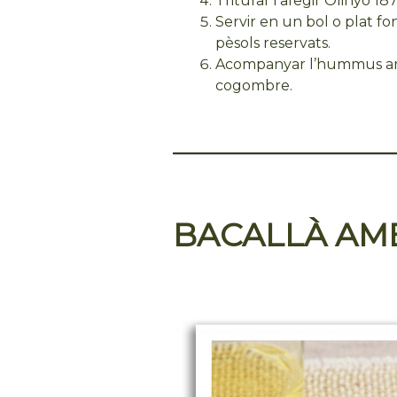
Triturar i afegir Olinyó 18
Servir en un bol o plat fo
pèsols reservats.
Acompanyar l’hummus amb 
cogombre.
BACALLÀ AM