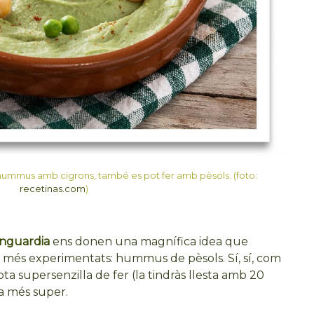
hummus amb cigrons, també es pot fer amb pèsols. (foto:
recetinas.com
)
anguardia
ens donen una magnífica idea que
rs més experimentats: hummus de pèsols. Sí, sí, com
ta supersenzilla de fer (la tindràs llesta amb 20
a més super.