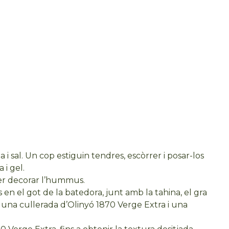
a i sal. Un cop estiguin tendres, escòrrer i posar-los
 i gel.
er decorar l’hummus.
s en el got de la batedora, junt amb la tahina, el gra
a, una cullerada d’Olinyó 1870 Verge Extra i una