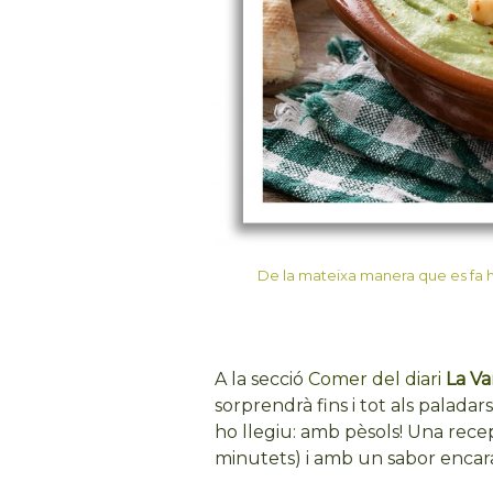
De la mateixa manera que es fa 
A la secció
Comer del diari
La V
sorprendrà fins i tot als palada
ho llegiu: amb pèsols! Una recep
minutets) i amb un sabor encar