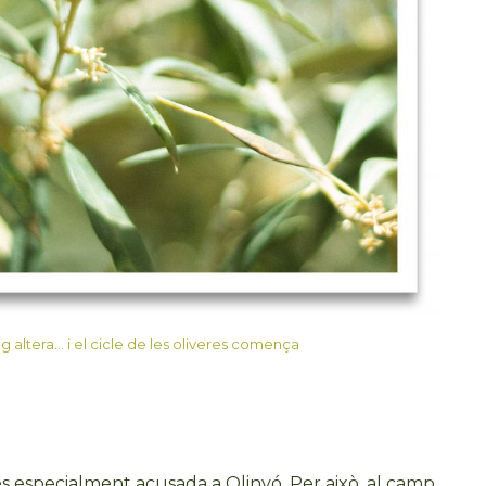
g altera… i el cicle de les oliveres comença
 és especialment acusada a Olinyó. Per això, al camp