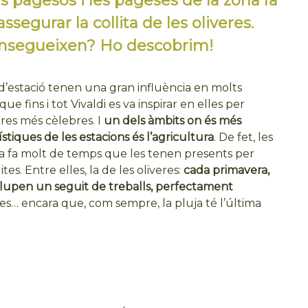
ls pagesos i les pageses de la zona fa
ssegurar la collita de les oliveres.
onsegueixen? Ho descobrim!
 d’estació tenen una gran influència en molts
que fins i tot Vivaldi es va inspirar en elles per
es més cèlebres. I
un dels àmbits on és més
stiques de les estacions és l’agricultura
. De fet, les
ja fa molt de temps que les tenen presents per
tes. Entre elles, la de les oliveres:
cada primavera,
volupen un seguit de treballs, perfectament
ives… encara que, com sempre, la pluja té l’última