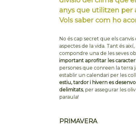
divisió del clima que e
anys que utilitzen per a
Vols saber com ho ac
No és cap secret que els canvis
aspectes de la vida. Tant és així, 
compondre una de les seves obr
important aprofitar les caracterí
persones que conreen la terra 
establir un calendari per les colli
estiu, tardor i hivern es desen
delimitats
, per assegurar les ol
paraula!
PRIMAVERA