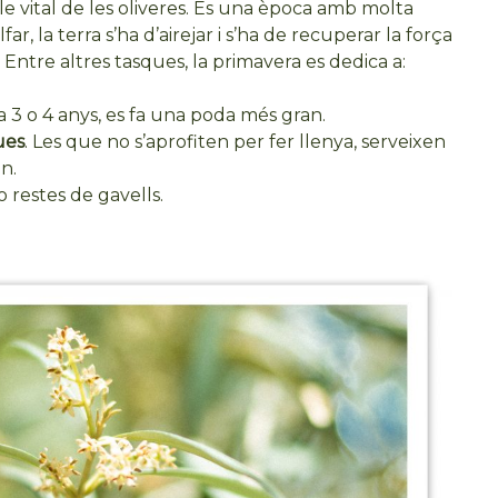
cle vital de les oliveres. És una època amb molta
far, la terra s’ha d’airejar i s’ha de recuperar la força
. Entre altres tasques, la primavera es dedica a:
a 3 o 4 anys, es fa una poda més gran.
ues
. Les que no s’aprofiten per fer llenya, serveixen
en.
 restes de gavells.