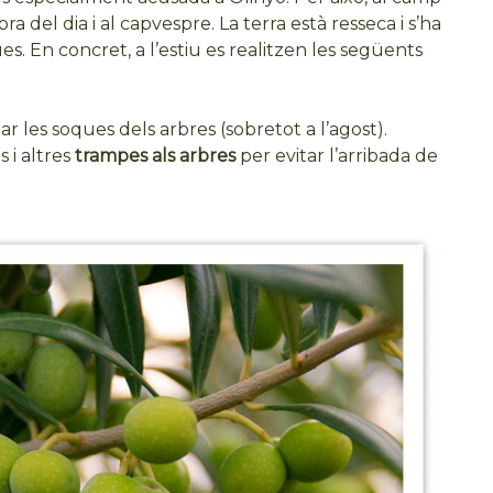
a del dia i al capvespre. La terra està resseca i s’ha
es. En concret, a l’estiu es realitzen les següents
ejar les soques dels arbres (sobretot a l’agost).
 i altres
trampes als arbres
per evitar l’arribada de