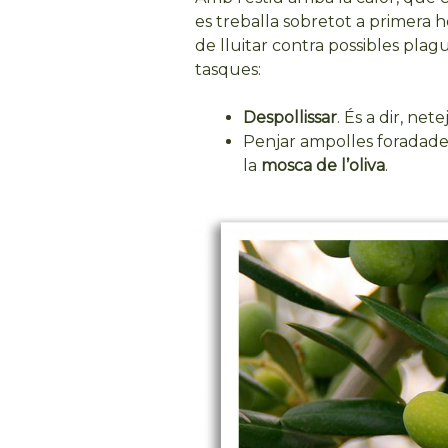
es treballa sobretot a primera hor
de lluitar contra possibles plagu
tasques:
Despollissar
. És a dir, net
Penjar ampolles foradades
la
mosca de l’oliva
.