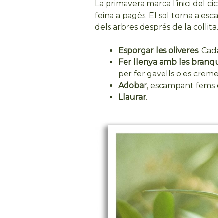
La primavera marca l’inici del ci
feina a pagès. El sol torna a escal
dels arbres després de la collita
Esporgar les oliveres
. Cad
Fer llenya amb les branq
per fer gavells o es crem
Adobar
, escampant fems o
Llaurar
.