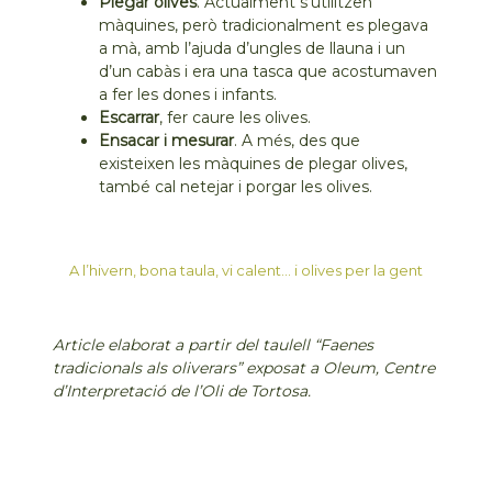
Plegar olives
. Actualment s’utilitzen
màquines, però tradicionalment es plegava
a mà, amb l’ajuda d’ungles de llauna i un
d’un cabàs i era una tasca que acostumaven
a fer les dones i infants.
Escarrar
, fer caure les olives.
Ensacar i mesurar
. A més, des que
existeixen les màquines de plegar olives,
també cal netejar i porgar les olives.
A l’hivern, bona taula, vi calent… i olives per la gent
Article elaborat a partir del taulell “Faenes
tradicionals als oliverars” exposat a Oleum, Centre
d’Interpretació de l’Oli de Tortosa.