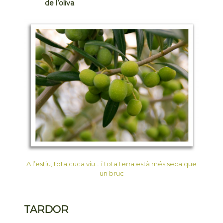
de l’oliva
.
A l’estiu, tota cuca viu… i tota terra està més seca que
un bruc
TARDOR