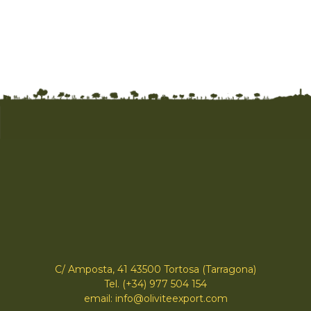
C/ Amposta, 41 43500 Tortosa (Tarragona)
Tel. (+34) 977 504 154
email: info@oliviteexport.com