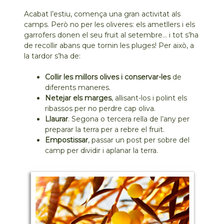
Acabat l’estiu, comença una gran activitat als
camps. Però no per les oliveres: els ametllers i els
garrofers donen el seu fruit al setembre… i tot s’ha
de recollir abans que tornin les pluges! Per això, a
la tardor s’ha de:
Collir les millors olives i conservar-les
de
diferents maneres.
Netejar els marges
, allisant-los i polint els
ribassos per no perdre cap oliva.
Llaurar
. Segona o tercera rella de l’any per
preparar la terra per a rebre el fruit.
Empostissar
, passar un post per sobre del
camp per dividir i aplanar la terra.