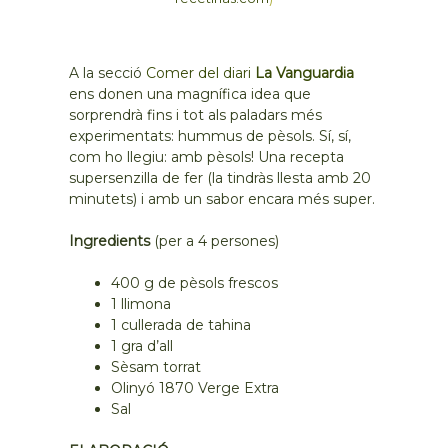
A la secció
Comer del diari
La Vanguardia
ens donen una magnífica idea que
sorprendrà fins i tot als paladars més
experimentats: hummus de pèsols. Sí, sí,
com ho llegiu: amb pèsols! Una recepta
supersenzilla de fer (la tindràs llesta amb 20
minutets) i amb un sabor encara més super.
Ingredients
(per a 4 persones)
400 g de pèsols frescos
1 llimona
1 cullerada de tahina
1 gra d’all
Sèsam torrat
Olinyó 1870 Verge Extra
Sal