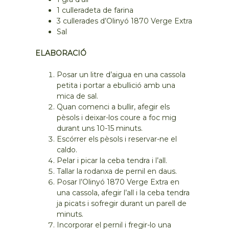
1 culleradeta de farina
3 cullerades d’Olinyó 1870 Verge Extra
Sal
ELABORACIÓ
Posar un litre d’aigua en una cassola
petita i portar a ebullició amb una
mica de sal.
Quan comenci a bullir, afegir els
pèsols i deixar-los coure a foc mig
durant uns 10-15 minuts.
Escórrer els pèsols i reservar-ne el
caldo.
Pelar i picar la ceba tendra i l’all.
Tallar la rodanxa de pernil en daus.
Posar l’Olinyó 1870 Verge Extra en
una cassola, afegir l’all i la ceba tendra
ja picats i sofregir durant un parell de
minuts.
Incorporar el pernil i fregir-lo una