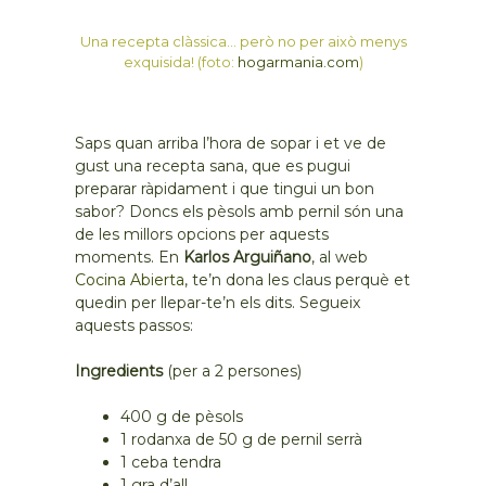
Una recepta clàssica… però no per això menys
exquisida! (foto:
hogarmania.com
)
Saps quan arriba l’hora de sopar i et ve de
gust una recepta sana, que es pugui
preparar ràpidament i que tingui un bon
sabor? Doncs els pèsols amb pernil són una
de les millors opcions per aquests
moments. En
Karlos Arguiñano
, al web
Cocina Abierta
, te’n dona les claus perquè et
quedin per llepar-te’n els dits. Segueix
aquests passos:
Ingredients
(per a 2 persones)
400 g de pèsols
1 rodanxa de 50 g de pernil serrà
1 ceba tendra
1 gra d’all