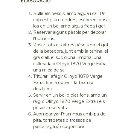
ELABORACIÓ
Bullir els pèsols, amb aigua i sal. Un
cop estiguin tendres, escòrrer i posar-
los en un bol amb aigua freda i gel.
Reservar alguns pèsols per decorar
l’hummus.
Posar tots els altres pèsols en el got
de la batedora, junt amb la tahina, el
gra d’all, el suc d’una llimona, una
cullerada d’Olinyó 1870 Verge Extra i
una mica de sal.
Triturar i afegir Olinyó 1870 Verge
Extra, fins a obtenir la textura
desitjada.
Servir en un bol o plat fons, amb un
raig d’Olinyó 1870 Verge Extra i els
pèsols reservats.
Acompanyar l’hummus amb pa de
pita, torradetes o trossos de
pastanaga i/o cogombre.