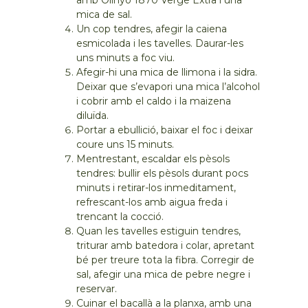
amb Olinyó 1870 Verge Extra i una
mica de sal.
Un cop tendres, afegir la caiena
esmicolada i les tavelles. Daurar-les
uns minuts a foc viu.
Afegir-hi una mica de llimona i la sidra.
Deixar que s’evapori una mica l’alcohol
i cobrir amb el caldo i la maizena
diluïda.
Portar a ebullició, baixar el foc i deixar
coure uns 15 minuts.
Mentrestant, escaldar els pèsols
tendres: bullir els pèsols durant pocs
minuts i retirar-los inmeditament,
refrescant-los amb aigua freda i
trencant la cocció.
Quan les tavelles estiguin tendres,
triturar amb batedora i colar, apretant
bé per treure tota la fibra. Corregir de
sal, afegir una mica de pebre negre i
reservar.
Cuinar el bacallà a la planxa, amb una