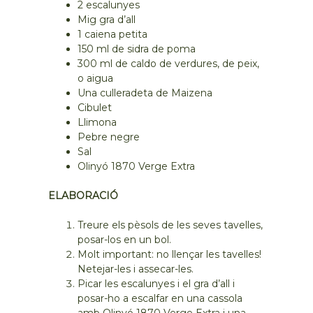
2 escalunyes
Mig gra d’all
1 caiena petita
150 ml de sidra de poma
300 ml de caldo de verdures, de peix,
o aigua
Una culleradeta de Maizena
Cibulet
Llimona
Pebre negre
Sal
Olinyó 1870 Verge Extra
ELABORACIÓ
Treure els pèsols de les seves tavelles,
posar-los en un bol.
Molt important: no llençar les tavelles!
Netejar-les i assecar-les.
Picar les escalunyes i el gra d’all i
posar-ho a escalfar en una cassola