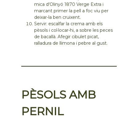
mica d’Olinyó 1870 Verge Extra i
marcant primer la pell a foc viu per
deixar-la ben cruixent.
Servir: escalfar la crema amb els
pèsols i col·locar-hi, a sobre les peces
de bacallà. Afegir cibulet picat,
ralladura de llimona i pebre al gust.
PÈSOLS AMB
PERNIL