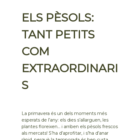
ELS PÈSOLS:
TANT PETITS
COM
EXTRAORDINARI
S
La primavera és un dels moments més
esperats de l’any: els dies s’allarguen, les
plantes floreixen… i arriben els pèsols frescos
als mercats! S’ha d’aprofitar, i s’ha d’anar
ràpid, perquè la temporada és ben curta.