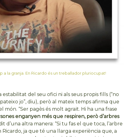
p a la granja. En Ricardo és un treballador pluriocupat!
tabilitat del seu ofici ni als seus propis fills (“no
pateixo jo”, diu), però al mateix temps afirma que
el món. “Ser pagès és molt agraït. Hi ha una frase
rsones enganyen més que respiren, però d’arbres
 dit d’una altra manera: “Si tu fas el que toca, l’arbre
n Ricardo, ja que té una llarga experiència que, a