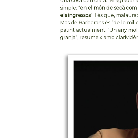
una cosa ben clara: “M’agradari
simple: “
en el món de secà com el
els ingressos
”. I és que, malaur
Mas de Barberans és “de lo mill
patint actualment. “Un any molt 
granja”, resumeix amb clarividèn