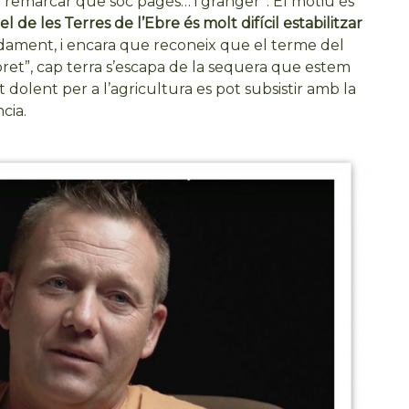
a remarcar que sóc pagès… i granger”. El motiu és
 de les Terres de l’Ebre és molt difícil estabilitzar
adament, i encara que reconeix que el terme del
oret”, cap terra s’escapa de la sequera que estem
dolent per a l’agricultura es pot subsistir amb la
cia.