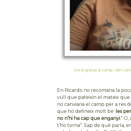
De la granja al camp i del cam
En Ricardo no recomana la poca es
vull que pateixin el mateix que 
no canviaria el camp per a res d
que ho defineix molt bé:
les pe
no n’hi ha cap que enganyi
.” O,
t’ho torna”. Sap de què parla, e